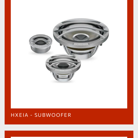
ΗΧΕΊΑ - SUBWOOFER