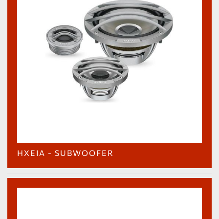
ΗΧΕΊΑ - SUBWOOFER